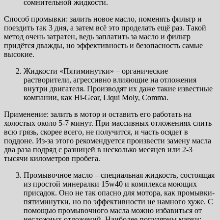
сомнительной жидкости.
Способ промывки: залить новое масло, поменять фильтр и
поездить так 3 дня, а затем всё это проделать ещё раз. Такой
метод очень затратен, ведь заплатить за масло и фильтр
придётся дважды, но эффективность и безопасность самые
высокие.
Жидкости «Пятиминутки» – органические
растворители, агрессивно влияющие на отложения
внутри двигателя. Производят их даже такие известные
компании, как Hi-Gear, Liqui Moly, Comma.
Применение: залить в мотор и оставить его работать на
холостых около 5-7 минут. При массивных отложениях слить
всю грязь, скорее всего, не получится, и часть осядет в
поддоне. Из-за этого рекомендуется произвести замену масла
два раза подряд с разницей в несколько месяцев или 2-3
тысячи километров пробега.
Промывочное масло – специальная жидкость, состоящая
из простой минералки 15w40 и комплекса моющих
присадок. Оно не так опасно для мотора, как промывки-
пятиминутки, но по эффективности не намного хуже. С
помощью промывочного масла можно избавиться от
несложных отложений. Наиболее популярны марки: