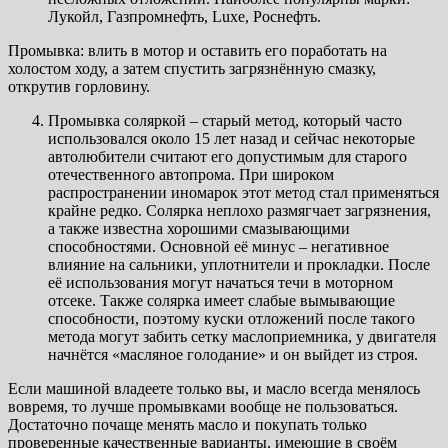
Лукойл, Газпромнефть, Luxe, Роснефть.
Промывка: влить в мотор и оставить его поработать на
холостом ходу, а затем спустить загрязнённую смазку,
открутив горловину.
Промывка соляркой – старый метод, который часто
использовался около 15 лет назад и сейчас некоторые
автолюбители считают его допустимым для старого
отечественного автопрома. При широком
распространении иномарок этот метод стал применяться
крайне редко. Солярка неплохо размягчает загрязнения,
а также известна хорошими смазывающими
способностями. Основной её минус – негативное
влияние на сальники, уплотнители и прокладки. После
её использования могут начаться течи в моторном
отсеке. Также солярка имеет слабые вымывающие
способности, поэтому куски отложений после такого
метода могут забить сетку маслоприемника, у двигателя
начнётся «масляное голодание» и он выйдет из строя.
Если машиной владеете только вы, и масло всегда менялось
вовремя, то лучше промывками вообще не пользоваться.
Достаточно почаще менять масло и покупать только
проверенные качественные варианты, имеющие в своём