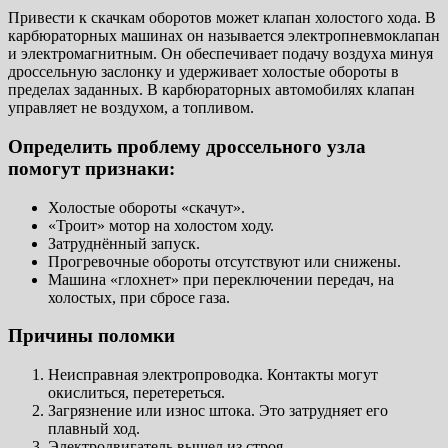
Привести к скачкам оборотов может клапан холостого хода. В
карбюраторных машинах он называется электропневмоклапан
и электромагнитным. Он обеспечивает подачу воздуха минуя
дроссельную заслонку и удерживает холостые обороты в
пределах заданных. В карбюраторных автомобилях клапан
управляет не воздухом, а топливом.
Определить проблему дроссельного узла
помогут признаки:
Холостые обороты «скачут».
«Троит» мотор на холостом ходу.
Затруднённый запуск.
Прогревочные обороты отсутствуют или снижены.
Машина «глохнет» при переключении передач, на
холостых, при сбросе газа.
Причины поломки
Неисправная электропроводка. Контакты могут
окислиться, перетереться.
Загрязнение или износ штока. Это затрудняет его
плавный ход.
Электродвигатель вышел из строя.