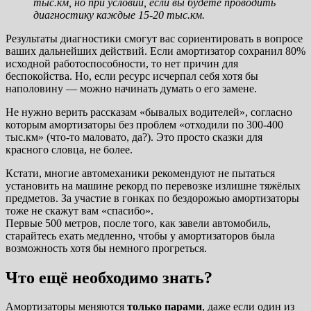
тыс.км, но при условии, если вы будете проводить
диагностику каждые 15-20 тыс.км.
Результаты диагностики смогут вас сориентировать в вопросе
ваших дальнейших действий. Если амортизатор сохранил 80%
исходной работоспособности, то нет причин для
беспокойства. Но, если ресурс исчерпал себя хотя бы
наполовину — можно начинать думать о его замене.
Не нужно верить рассказам «бывалых водителей», согласно
которым амортизаторы без проблем «отходили по 300-400
тыс.км» (что-то маловато, да?). Это просто сказки для
красного словца, не более.
Кстати, многие автомеханики рекомендуют не пытаться
установить на машине рекорд по перевозке излишне тяжёлых
предметов. За участие в гонках по бездорожью амортизаторы
тоже не скажут вам «спасибо».
Первые 500 метров, после того, как завели автомобиль,
старайтесь ехать медленно, чтобы у амортизаторов была
возможность хотя бы немного прогреться.
Что ещё необходимо знать?
Амортизаторы меняются
только парами
, даже если один из