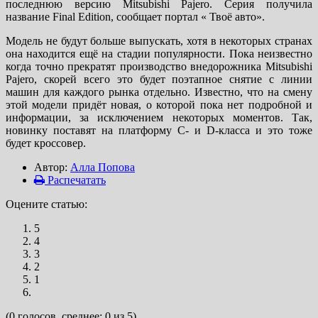
последнюю версию Mitsubishi Pajero. Серия получила
название Final Edition, сообщает портал « Твоё авто».
Модель не будут больше выпускать, хотя в некоторых странах
она находится ещё на стадии популярности. Пока неизвестно
когда точно прекратят производство внедорожника Mitsubishi
Pajero, скорей всего это будет поэтапное снятие с линии
машин для каждого рынка отдельно. Известно, что на смену
этой модели придёт новая, о которой пока нет подробной и
информации, за исключением некоторых моментов. Так,
новинку поставят на платформу C- и D-класса и это тоже
будет кроссовер.
Автор:
Алла Попова
Распечатать
Оцените статью:
5
4
3
2
1
(0 голосов, среднее: 0 из 5)