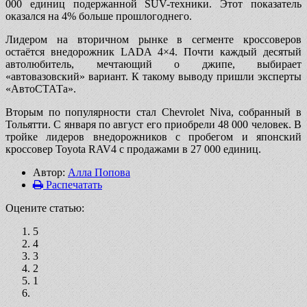
000 единиц подержанной SUV-техники. Этот показатель
оказался на 4% больше прошлогоднего.
Лидером на вторичном рынке в сегменте кроссоверов
остаётся внедорожник LADA 4×4. Почти каждый десятый
автолюбитель, мечтающий о джипе, выбирает
«автовазовский» вариант. К такому выводу пришли эксперты
«АвтоСТАТа».
Вторым по популярности стал Chevrolet Niva, собранный в
Тольятти. С января по август его приобрели 48 000 человек. В
тройке лидеров внедорожников с пробегом и японский
кроссовер Toyota RAV4 с продажами в 27 000 единиц.
Автор:
Алла Попова
Распечатать
Оцените статью:
5
4
3
2
1