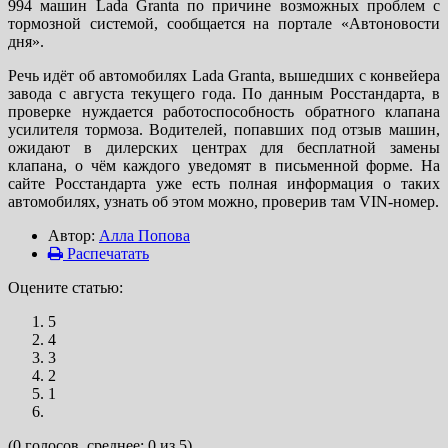
994 машин Lada Granta по причине возможных проблем с
тормозной системой, сообщается на портале «Автоновости
дня».
Речь идёт об автомобилях Lada Granta, вышедших с конвейера
завода с августа текущего года. По данным Росстандарта, в
проверке нуждается работоспособность обратного клапана
усилителя тормоза. Водителей, попавших под отзыв машин,
ожидают в дилерских центрах для бесплатной замены
клапана, о чём каждого уведомят в письменной форме. На
сайте Росстандарта уже есть полная информация о таких
автомобилях, узнать об этом можно, проверив там VIN-номер.
Автор:
Алла Попова
Распечатать
Оцените статью:
5
4
3
2
1
(0 голосов, среднее: 0 из 5)