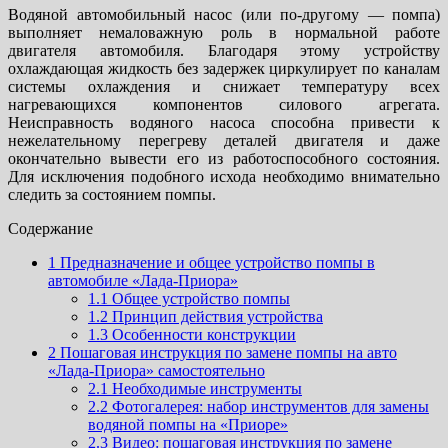
Водяной автомобильный насос (или по-другому — помпа)
выполняет немаловажную роль в нормальной работе
двигателя автомобиля. Благодаря этому устройству
охлаждающая жидкость без задержек циркулирует по каналам
системы охлаждения и снижает температуру всех
нагревающихся компонентов силового агрегата.
Неисправность водяного насоса способна привести к
нежелательному перегреву деталей двигателя и даже
окончательно вывести его из работоспособного состояния.
Для исключения подобного исхода необходимо внимательно
следить за состоянием помпы.
Содержание
1
Предназначение и общее устройство помпы в
автомобиле «Лада-Приора»
1.1
Общее устройство помпы
1.2
Принцип действия устройства
1.3
Особенности конструкции
2
Пошаговая инструкция по замене помпы на авто
«Лада-Приора» самостоятельно
2.1
Необходимые инструменты
2.2
Фотогалерея: набор инструментов для замены
водяной помпы на «Приоре»
2.3
Видео: пошаговая инструкция по замене