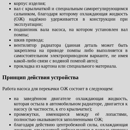
корпус изделия;
вал с крыльчаткой и специальным саморегулирующимся
сальником, благодаря которому охлаждающая жидкость
(ОЖ) надёжно удерживается в конструкции при
эксплуатации;
подшипник вала насоса, на котором установлен вал
помпы;
шкив привода;
вентилятор радиатора (данная деталь может быть
закреплена на приводе помпы либо выполняется в
самостоятельном электроприводном варианте, не имея
какой-либо связи с водяной помпой авто);
прокладка из картона или специального материала.
Принцип действия устройства
Работа насоса для перекачки ОЖ состоит в следующем:
на заведённом двигателе охлаждающая жидкость,
которая остыла в автомобильном радиаторе, двигается к
насосу (в частности, к его крыльчатке);
промежутки, имеющиеся между её лопастями,
полностью оказываются заполненными ОЖ;
благодаря действию центробежной силы, охлаждающая
жидкость крыльчаткой отбрасывается в разные стороны