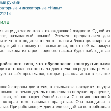
ими руками
юраторные и инжекторные «Нивы»
 21214
биле
т из ряда элементов и охлаждающей жидкости. Одной из
сос, называемый помпой. Элемент предназначен для
тате чего отводится тепло от головки блока цилиндров и
 функций на помпу не возлагается, но от неё напрямую
чае выхода из строя водяного насоса будет наблюдаться
робежного типа, что обусловлено конструктивными
ится от коленчатого вала двигателя посредством ремня.
ет за счёт крыльчатки, которая располагается в крышке
ней стороны двигателя, а крыльчатка находится внутри
с помощью ремня деталь от коленвала получает вращение,
 шкив, жёстко закреплённый на оси. С противоположной
а, которая тоже начинает вращаться. Она находится в
стью. При работающем двигателе создаётся центробежная