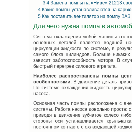
3.4
Замена помпы на «Ниве» 21213 сво
4
Какие помпы устанавливаются на карб
5
Как поставить вентилятор на помпу ВАЗ
Для чего нужна помпа в автомо
Система охлаждения любой машины состои
основных деталей является водяной на
циркуляции жидкости по системе, в резуль
самого блока цилиндров. Больше никаких
зависит работоспособность мотора. В слу
быстрый перегрев силового агрегата.
Наиболее распространены помпы цент
особенностями.
В движение деталь привод
По системе охлаждения жидкость циркулиру
насоса.
Основная часть помпы расположена с внеш
системы. Работа насоса довольно проста: 
приводя в движение зубчатое колесо либо
стороны оси устанавливается крыльчатк
постоянном контакте с охлаждающей жидко