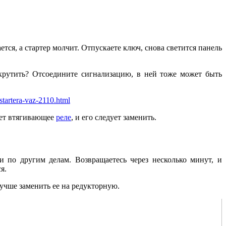
тся, а стартер молчит. Отпускаете ключ, снова светится панель
крутить? Отсоедините сигнализацию, в ней тоже может быть
startera-vaz-2110.html
еет втягивающее
реле
, и его следует заменить.
и по другим делам. Возвращаетесь через несколько минут, и
я.
Лучше заменить ее на редукторную.