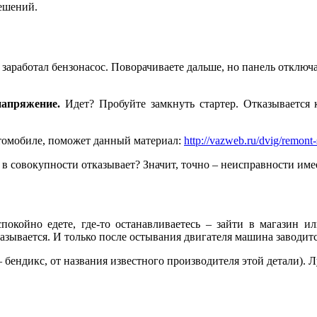
ешений.
 заработал бензонасос. Поворачиваете дальше, но панель отключае
напряжение.
Идет? Пробуйте замкнуть стартер. Отказывается 
автомобиле, поможет данный материал:
http://vazweb.ru/dvig/remont-
 в совокупности отказывает? Значит, точно – неисправности им
окойно едете, где-то останавливаетесь – зайти в магазин ил
казывается. И только после остывания двигателя машина заводитс
 бендикс, от названия известного производителя этой детали). 